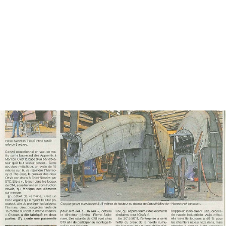
.
.
.
.